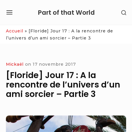
Skip
Part of that World
SH
to
SITE
SE
content
NAVIGATION
SI
Site Navigation
Accueil
»
[Floride] Jour 17 : A la rencontre de
l’univers d’un ami sorcier – Partie 3
Mickaël
on
17 novembre 2017
[Floride] Jour 17 : A la
rencontre de l’univers d’un
ami sorcier – Partie 3